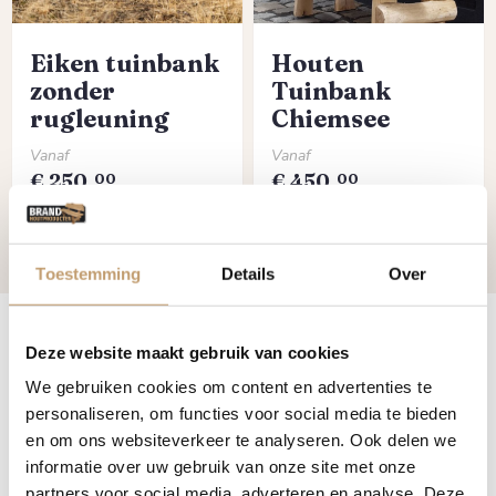
Eiken tuinbank
Houten
zonder
Tuinbank
rugleuning
Chiemsee
Normale prijs:
Normale prijs:
Vanaf
Vanaf
€
250,
€
450,
00
00
Bekijk product
Bekijk product
Toestemming
Details
Over
Deze website maakt gebruik van cookies
Jouw tuinbank volledig op maat
We gebruiken cookies om content en advertenties te
personaliseren, om functies voor social media te bieden
en om ons websiteverkeer te analyseren. Ook delen we
Zoek je een specifiek model? Onze populaire tuinbank
informatie over uw gebruik van onze site met onze
Chiemsee maken we grotendeels van eikenhout, met poten
partners voor social media, adverteren en analyse. Deze