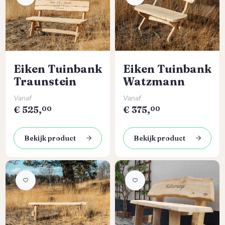
Eiken Tuinbank
Eiken Tuinbank
Traunstein
Watzmann
Normale prijs:
Normale prijs:
Vanaf
Vanaf
€
525,
€
375,
00
00
Bekijk product
Bekijk product