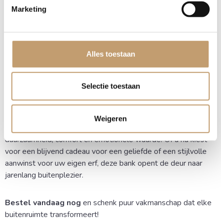
Marketing
Levertijd: Circa 2 tot 4 weken.
Maatwerk: Speciale bezorgverzoeken of
spoedbestellingen zijn in overleg mogelijk.
Extra service: Wij helpen u graag bij specifieke wensen,
Alles toestaan
zoals levering op de eilanden.
Selectie toestaan
Het perfecte cadeau of een
aanwinst voor je eigen tuin
Weigeren
Met onze unieke eikenhouten tuinbank combineert u
duurzaamheid, comfort en emotionele waarde. Of u nu kiest
voor een blijvend cadeau voor een geliefde of een stijlvolle
aanwinst voor uw eigen erf, deze bank opent de deur naar
jarenlang buitenplezier.
Bestel vandaag nog
en schenk puur vakmanschap dat elke
buitenruimte transformeert!