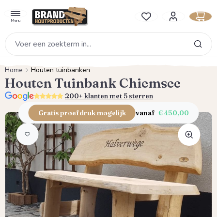
hoofdinhoud
Je hebt 0 items op je verlan
Menu
Home
Houten tuinbanken
Houten Tuinbank Chiemsee
5.0
200+ klanten met 5 sterren
Gratis proefdruk mogelijk
vanaf
€ 450,00
Afbeeldingengalerij overslaan