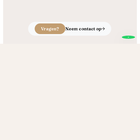
Vragen?
Neem contact op
Echt ambacht, puur vakmanschap
Brand Houtproducten
Onze producten