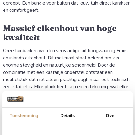
oproept. Een bankje voor buiten dat jouw tuin direct karakter
en comfort geeft.
Massief eikenhout van hoge
kwaliteit
Onze tuinbanken worden vervaardigd uit hoogwaardig Frans
en inlands eikenhout. Dit materiaal staat bekend om zijn
enorme stevigheid en natuurlijke schoonheid. Door de
combinatie met een kastanje onderstel ontstaat een
meubelstuk dat niet alleen prachtig oogt, maar ook technisch
zeer stabiel is. Elke plank heeft zijn eigen tekening, wat elke
bank onherhaalbaar maakt.
Elegant en robuust design
Toestemming
Details
Over
De eiken tuinbank met rugleuning onderscheidt zich door zijn
weerbestendigheid. De bank is gemaakt voor de