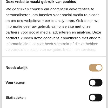
Deze website maakt gebruik van cookies
buitenomgeving en vraagt minimale zorg. Om de banken hun
mooiste uitstraling te behouden en vergrijzing tegen te gaan,
We gebruiken cookies om content en advertenties te
raden we aan het hout te behandelen met olie. Dit biedt extra
personaliseren, om functies voor social media te bieden
bescherming tegen weersinvloeden en houdt het eikenhout in
en om ons websiteverkeer te analyseren. Ook delen we
topconditie.
informatie over uw gebruik van onze site met onze
partners voor social media, adverteren en analyse. Deze
partners kunnen deze gegevens combineren met andere
Personalisatie naar uw wens
informatie die u aan ze heeft verstrekt of die ze hebben
verzameld op basis van uw gebruik van hun services.
Wat deze handgemaakte tuinbanken bijzonder maakt, is de
mogelijkheid om ze volledig te personaliseren. Maak de bank
uniek door een zelfgekozen tekst, spreuk, logo of afbeelding
Toestemmingsselectie
Noodzakelijk
in het hout te laten laseren of frezen. Met deze persoonlijke
touch transformeert u een functioneel meubelstuk in een
tastbare herinnering of een krachtig visitekaartje voor uw
Voorkeuren
bedrijf.
Statistieken
Levering en speciale wensen