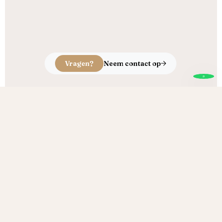
Vragen?
Neem contact op
Echt ambacht, puur vakmanschap
Brand Houtproducten