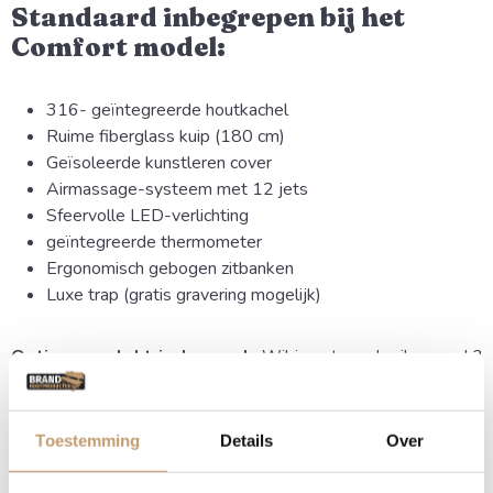
Standaard inbegrepen bij het
Comfort model:
316- geïntegreerde houtkachel
Ruime fiberglass kuip (180 cm)
Geïsoleerde kunstleren cover
Airmassage-systeem met 12 jets
Sfeervolle LED-verlichting
geïntegreerde thermometer
Ergonomisch gebogen zitbanken
Luxe trap (gratis gravering mogelijk)
Optie voor elektrisch gemak:
Wil je extra gebruiksgemak?
Kies dan voor de optionele 3 kW elektrische bijverwarming.
Dit is ideaal om het water op temperatuur te houden zonder
hout te stoken, of als oplossing tijdens een stookverbod.
Toestemming
Details
Over