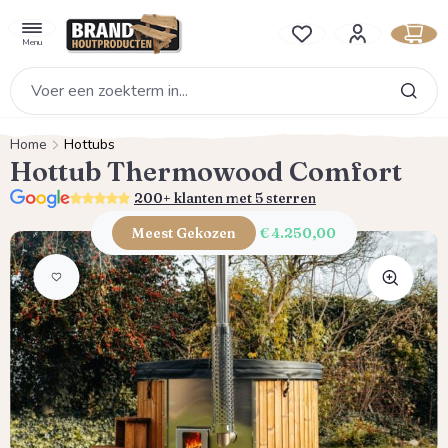
hoofdinhoud
Je hebt 0 items op je verlan
Menu
Home
Hottubs
Hottub Thermowood Comfort
5.0
200+ klanten met 5 sterren
Meest Gekozen
€ 4.250,00
Afbeeldingengalerij overslaan