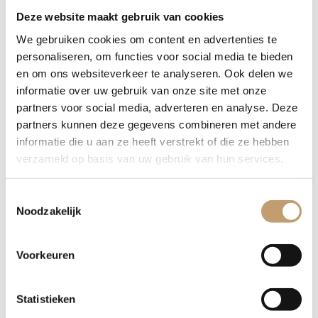
Waarom Kiezen voor Brand
Deze website maakt gebruik van cookies
Buitenleven?
We gebruiken cookies om content en advertenties te
Voor €4.250 incl. btw ontvang je een volledig uitgerust
personaliseren, om functies voor social media te bieden
model. Wij werken niet met lokprijzen of verborgen kosten.
en om ons websiteverkeer te analyseren. Ook delen we
Je kunt de Thermowood buitenzijde personaliseren met de
informatie over uw gebruik van onze site met onze
kleuren Teak, Natural, Palisander, Grey of Light Grey. Dankzij
partners voor social media, adverteren en analyse. Deze
de krachtige kachel warmt het water snel op, zodat 4 tot 6
partners kunnen deze gegevens combineren met andere
personen binnen korte tijd kunnen genieten.
informatie die u aan ze heeft verstrekt of die ze hebben
verzameld op basis van uw gebruik van hun services.
Technische Specificaties
Toestemmingsselectie
Noodzakelijk
Diameter binnenzijde:
180 cm
Zitplaatsen:
4 tot 6 personen
Voorkeuren
Inhoud:
± 1.000 liter
Opwarmtijd:
ca. 1,5 uur (30 kW kachel)
Gewicht:
ca. 180 kg (leeg)
Statistieken
Verwarming:
Houtgestookt (optioneel 3 kW elektrisch