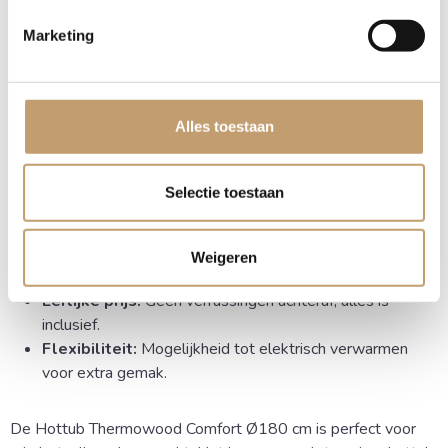
bijverwarmen)
Marketing
De Voordelen van de Comfort
Hottub
Alles toestaan
Luxe standaarduitrusting:
Direct genieten van
massagejets en verlichting.
Selectie toestaan
Ruimte:
Comfortabel formaat voor het hele gezin of
vrienden.
Snelheid:
Zeer korte opwarmtijd door de efficiënte 30
Weigeren
kW kachel.
Eerlijke prijs:
Geen verrassingen achteraf, alles is
inclusief.
Flexibiliteit:
Mogelijkheid tot elektrisch verwarmen
voor extra gemak.
De Hottub Thermowood Comfort Ø180 cm is perfect voor