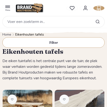
hoofdinhoud
Je hebt 0 items op je verlan
Menu
Home
Eikenhouten tafels
Filter
Eikenhouten tafels
De eiken tuintafel is het centrale punt van de tuin; de plek
waar verhalen worden gedeeld tijdens lange zomeravonden.
Bij Brand Houtproducten maken we robuuste tafels en
complete tuinsets van hoogwaardig Europees eikenhout.