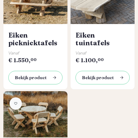
Eiken
Eiken
picknicktafels
tuintafels
Normale prijs:
Normale prijs:
Vanaf
Vanaf
€
1.550,
€
1.100,
00
00
Bekijk product
Bekijk product