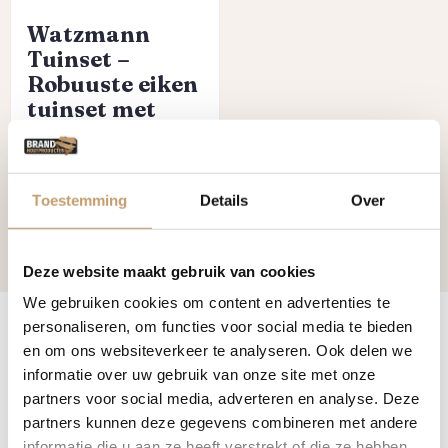
Watzmann
Tuinset –
Robuuste eiken
tuinset met
tafel en stoelen
Normale prijs:
Vanaf
€
1.700,
00
Toestemming
Details
Over
Bekijk product
Deze website maakt gebruik van cookies
We gebruiken cookies om content en advertenties te
personaliseren, om functies voor social media te bieden
en om ons websiteverkeer te analyseren. Ook delen we
Eiken tuintafel
informatie over uw gebruik van onze site met onze
partners voor social media, adverteren en analyse. Deze
partners kunnen deze gegevens combineren met andere
Een
massieve eikenhouten tuintafel
is een statement in
informatie die u aan ze heeft verstrekt of die ze hebben