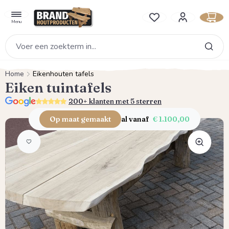
hoofdinhoud
Je hebt 0 items op je verlan
Menu
Home
Eikenhouten tafels
Eiken tuintafels
5.0
200+ klanten met 5 sterren
Op maat gemaakt
al vanaf
€ 1.100,00
Afbeeldingengalerij overslaan