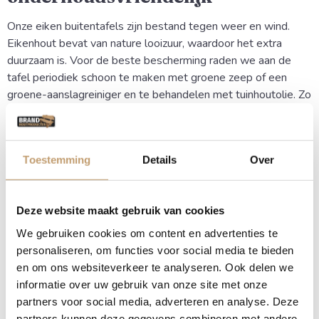
Onze eiken buitentafels zijn bestand tegen weer en wind.
Eikenhout bevat van nature looizuur, waardoor het extra
duurzaam is. Voor de beste bescherming raden we aan de
tafel periodiek schoon te maken met groene zeep of een
groene-aanslagreiniger en te behandelen met tuinhoutolie. Zo
blijft jouw tafel beschermd en behoudt hij langer zijn warme
kleur en karakteristieke uitstraling.
Toestemming
Details
Over
Op maat gemaakt voor jouw tuin
Kies uit verschillende lengtes, van 2,00 meter tot 3,00 meter,
Deze website maakt gebruik van cookies
en stem de tafel volledig af op jouw wensen. Of je nu een
We gebruiken cookies om content en advertenties te
compacte eettafel zoekt of een lange eiken picknicktafel
personaliseren, om functies voor social media te bieden
waar iedereen aan kan schuiven: bij ons vind je maatwerk.
en om ons websiteverkeer te analyseren. Ook delen we
Levering op de Waddeneilanden? Ook dat regelen wij graag
informatie over uw gebruik van onze site met onze
in overleg.
partners voor social media, adverteren en analyse. Deze
partners kunnen deze gegevens combineren met andere