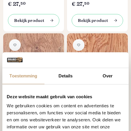
€
27,
€
27,
50
50
Bekijk product
Bekijk product
Toestemming
Details
Over
Op voorraad
Op voorraad
Houtolie
Houtolie
Deze website maakt gebruik van cookies
Bankirai
Douglas
We gebruiken cookies om content en advertenties te
Intensief
personaliseren, om functies voor social media te bieden
Normale prijs:
Normale prijs:
Vanaf
Vanaf
en om ons websiteverkeer te analyseren. Ook delen we
€
27,
€
27,
50
50
informatie over uw gebruik van onze site met onze