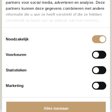
partners voor social media, adverteren en analyse. Deze
Bekijk product
Bekijk product
partners kunnen deze gegevens combineren met andere
informatie die u aan ze heeft verstrekt of die ze hebben
verzameld op basis van uw gebruik van hun services.
Toestemmingsselectie
Noodzakelijk
Voorkeuren
Op voorraad
Houtolie Lariks
Statistieken
Normale prijs:
Vanaf
€
27,
50
Marketing
Bekijk product
Alles toestaan