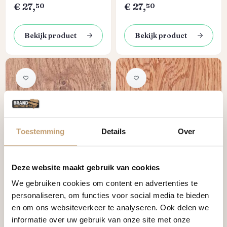
€
27,
€
27,
50
50
Bekijk product
Bekijk product
Toestemming
Details
Over
Op voorraad
Op voorraad
Houtolie
Houtolie
Deze website maakt gebruik van cookies
Bankirai
Douglas
We gebruiken cookies om content en advertenties te
Intensief
personaliseren, om functies voor social media te bieden
Normale prijs:
Normale prijs:
Vanaf
Vanaf
en om ons websiteverkeer te analyseren. Ook delen we
€
27,
€
27,
50
50
informatie over uw gebruik van onze site met onze