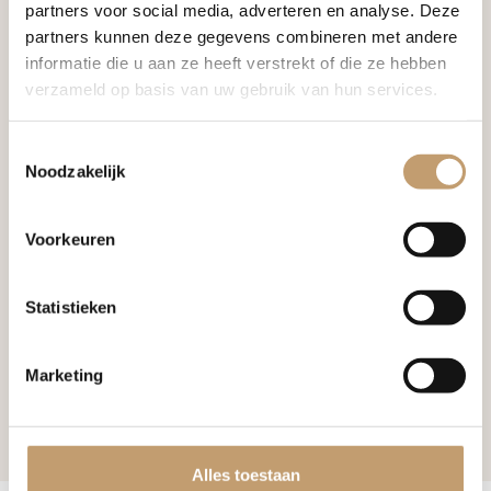
partners voor social media, adverteren en analyse. Deze
Bekijk product
Bekijk product
partners kunnen deze gegevens combineren met andere
informatie die u aan ze heeft verstrekt of die ze hebben
verzameld op basis van uw gebruik van hun services.
Toestemmingsselectie
Noodzakelijk
Voorkeuren
Op voorraad
Houtolie Lariks
Statistieken
Normale prijs:
Vanaf
€
27,
50
Marketing
Bekijk product
Alles toestaan