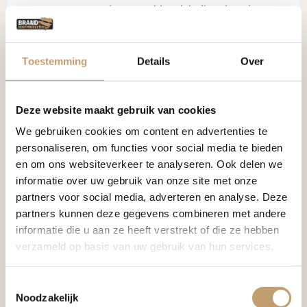
worden gesteld, ook indien deze haar
eerder of later dan overeengekomen
worden aangeboden.
Indien de Koper afname weigert of nalatig
Toestemming
Details
Over
is met het verstrekken van informatie of
instructies die noodzakelijk zijn voor de
levering, is Brand Houtproducten
Deze website maakt gebruik van cookies
gerechtigd de zaken op te slaan voor
We gebruiken cookies om content en advertenties te
rekening en risico van Koper.
personaliseren, om functies voor social media te bieden
Producten worden bezorgd door Brand
en om ons websiteverkeer te analyseren. Ook delen we
Houtproducten of een externe vervoerder
informatie over uw gebruik van onze site met onze
(TGV/POSTNL). Brand Houtproducten is,
partners voor social media, adverteren en analyse. Deze
tenzij schriftelijk anders
partners kunnen deze gegevens combineren met andere
overeengekomen, gerechtigd eventuele
informatie die u aan ze heeft verstrekt of die ze hebben
bezorgkosten in rekening te brengen.
verzameld op basis van uw gebruik van hun services.
Deze zullen alsdan afzonderlijk worden
gefactureerd tenzij uitdrukkelijk anders is
Toestemmingsselectie
overeengekomen.
Noodzakelijk
Indien Brandhoutdecoraties gegevens