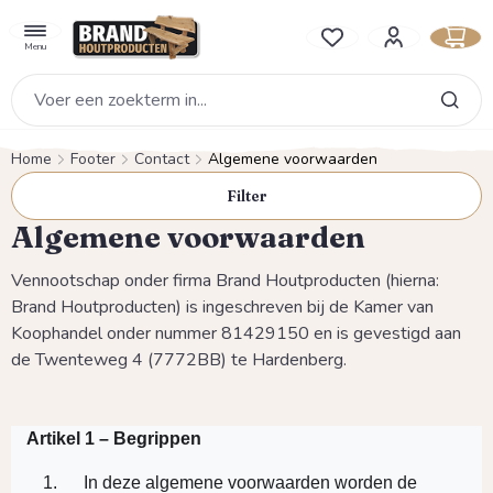
hoofdinhoud
Je hebt 0 items op je verlan
Menu
Home
Footer
Contact
Algemene voorwaarden
Filter
Algemene voorwaarden
V
ennootschap onder firma Brand Houtproducten (hierna:
Brand Houtproducten) is ingeschreven bij de Kamer van
Koophandel onder nummer 81429150 en is gevestigd aan
de Twenteweg 4 (7772BB) te Hardenberg.
Artikel 1 – Begrippen
In deze algemene voorwaarden worden de