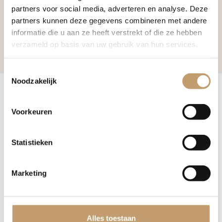
partners voor social media, adverteren en analyse. Deze
Normale prijs:
Normale prijs:
Vanaf
Vanaf
partners kunnen deze gegevens combineren met andere
€
75,
€
85,
00
00
informatie die u aan ze heeft verstrekt of die ze hebben
verzameld op basis van uw gebruik van hun services.
Bekijk product
Bekijk product
Toestemmingsselectie
Noodzakelijk
Eiken Tuinbank Watzmann
Voorkeuren
Stoere en robuuste eiken
tuinbank
Statistieken
met gekruist onderstel
Marketing
Ontdek de Eiken Tuinbank Watzmann met uniek gekruist
onderstel. Een stoere, massief eikenhouten bank van puur
vakmanschap. Personaliseer met gravure. De bank is
verkrijgbaar in 1.20 meter, 1.50 meter en 1.30 meter.
Alles toestaan