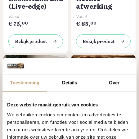
(Live-edge)
afwerking
Normale prijs:
Normale prijs:
Vanaf
Vanaf
€
75,
€
85,
00
00
Bekijk product
Bekijk product
Toestemming
Details
Over
Deze website maakt gebruik van cookies
Eiken
Eiken
We gebruiken cookies om content en advertenties te
Wandplank –
wandplank –
personaliseren, om functies voor social media te bieden
Boomstamrand
Rechte
en om ons websiteverkeer te analyseren. Ook delen we
(Live-edge)
afwerking
informatie over uw gebruik van onze site met onze