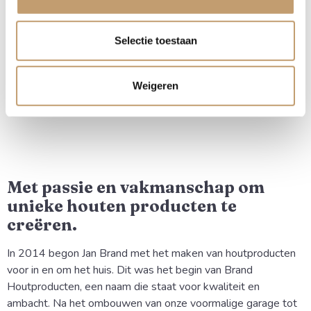
De Watzmann combineert kracht en ambacht in één tijdloos
ontwerp. Deze massief eikenhouten tuinbank valt op door het
Selectie toestaan
markante gekruiste onderstel, dat zorgt voor een stoere en
robuuste uitstraling. Het onderstel is gemaakt met een
Weigeren
traditionele houtverbinding, wat extra stevigheid en karakter
geeft.
Met passie en vakmanschap om
unieke houten producten te
creëren.
In 2014 begon Jan Brand met het maken van houtproducten 
voor in en om het huis. Dit was het begin van Brand 
Houtproducten, een naam die staat voor kwaliteit en 
ambacht. Na het ombouwen van onze voormalige garage tot 