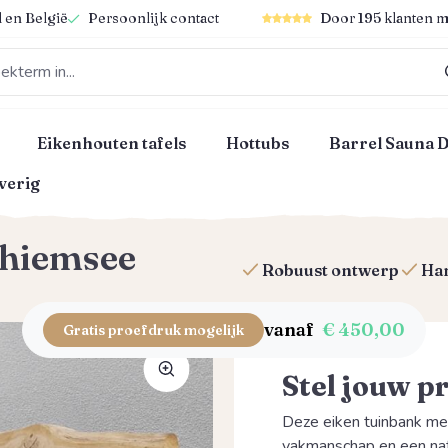
Gemiddelde waardering van 4
 en België
Persoonlijk contact
Door 195 klanten m
Eikenhouten tafels
Hottubs
Barrel Sauna 
verig
hiemsee
Robuust ontwerp
Ha
vanaf
€ 450,00
Gratis proefdruk mogelijk
Stel jouw p
Deze eiken tuinbank met
vakmanschap en een natu