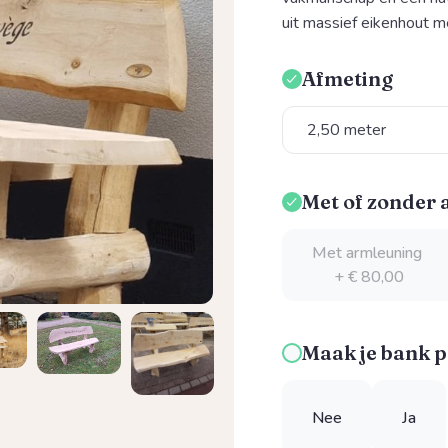
uit massief eikenhout m
Afmeting
Selecteer
Met of zonder
Selecteer
Met armleuning
+ € 80,00
Maak je bank p
Nee
Ja