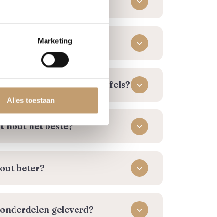
laten maken?
Marketing
ling geleverd?
ombineerd worden met tafels?
Alles toestaan
t hout het beste?
out beter?
 onderdelen geleverd?