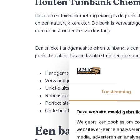
Houten Tuinbank Chie
Deze eiken tuinbank met rugleuning is de perfe
en een natuurlijk karakter. De bank is vervaardi
een robuust onderstel van kastanje.
Een unieke handgemaakte eiken tuinbank is een
perfecte balans tussen kwaliteit en een persoonl
Handgemaakt in eigen werkplaats
Vervaardigd uit Frans en inlands eikenhout
Unieke uitstraling waarbij elke bank zijn eig
Toestemming
Robuust en bestand tegen weer en wind
Perfect als visitekaartje of symbolisch ges
Onderhoudsvriendelijk en zeer duurzaam
Deze website maakt gebruik
We gebruiken cookies om cont
Een bank die jouw
websiteverkeer te analyseren
media, adverteren en analys