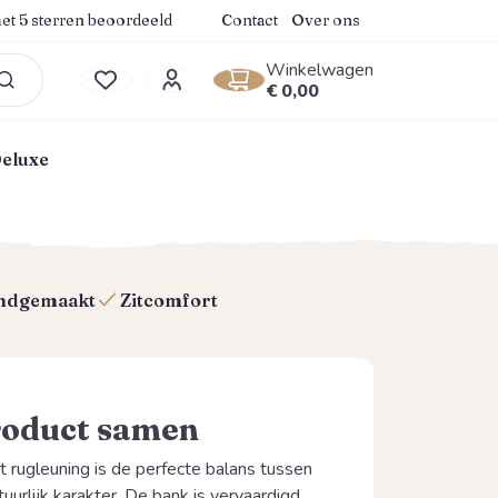
.9 van 5 sterren
et 5 sterren beoordeeld
Contact
Over ons
Winkelwagen
Winkelwagentje bevat 0
€ 0,00
Je hebt 0 items op je verlanglijstje
Deluxe
ndgemaakt
Zitcomfort
roduct samen
 rugleuning is de perfecte balans tussen
urlijk karakter. De bank is vervaardigd