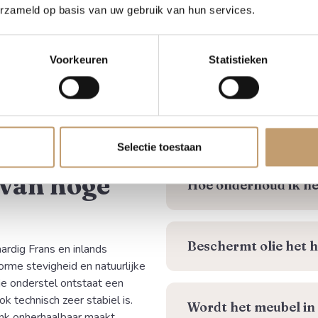
 uniek
Kan ik het op maat 
erzameld op basis van uw gebruik van hun services.
Voorkeuren
Statistieken
⁠Hoe wordt de bestel
 voor een verjaardag,
outen tuinbank staat symbool
an de ontvanger jarenlang zal
 herinnering aan de gever
Kan de tuinbank gec
rect karakter en comfort geeft.
Selectie toestaan
 van hoge
⁠Hoe onderhoud ik he
Beschermt olie het h
rdig Frans en inlands
orme stevigheid en natuurlijke
e onderstel ontstaat een
k technisch zeer stabiel is.
Wordt het meubel in
ank onherhaalbaar maakt.