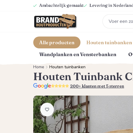
Ambachtelijk gemaakt
Levering in Nederland
oekopdracht
Ga naar de hoofdnavigatie
Alle producten
Houten tuinbanken
Wandplanken en Vensterbanken
O
Home
Houten tuinbanken
Houten Tuinbank C
5.0
200+ klanten met 5 sterren
Afbeeldingengalerij overslaan