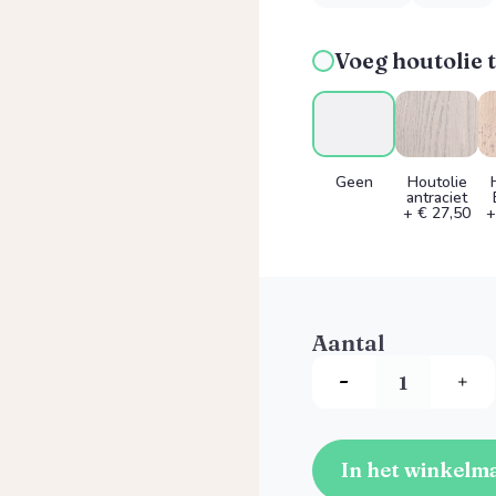
Voeg houtolie t
Geen
Houtolie
antraciet
+ € 27,50
+
Aantal
In het winkelm