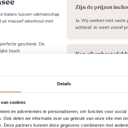
msee
⁠Zijn de prijzen inclus
cte balans tussen vakmanschap
Ja. Wij werken met vaste p
gd uit massief eikenhout met
achteraf. Je weet vooraf p
 perfecte geschenk.
De
ijke touch.
Kan eikenhout vlekk
Is de eiken tuinbank
en karakter heeft
buiten te staan?
Details
chenk
 van cookies
Hoe zwaar is de tuin
ent en advertenties te personaliseren, om functies voor social
. Ook delen we informatie over uw gebruik van onze site met on
e. Deze partners kunnen deze gegevens combineren met andere i