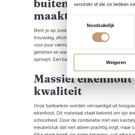
buitenruimte echt
verstrekt of die ze hebben v
maakt
Toestemmingsselectie
Noodzakelijk
Bent je op zoek naar het perfecte, unieke cadeau
trouwdag, afscheid of jubileum? Onze massief h
voor puur vakmanschap. Het is een cadeau waarv
genieten en waarbij elk zitmoment een blijvende
oproept. Een bankje voor buiten dat jouw tuin di
Weigeren
Massief eikenhout
kwaliteit
Onze tuinbanken worden vervaardigd uit hoogwaa
eikenhout. Dit materiaal staat bekend om zijn en
schoonheid. Door de combinatie met een kastanj
meubelstuk dat niet alleen prachtig oogt, maar oo
Elke plank heeft zijn eigen tekening, wat elke b