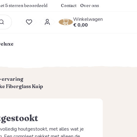
.9 van 5 sterren
et 5 sterren beoordeeld
Contact
Over ons
Winkelwagen
Winkelwagentje bevat 0
€ 0,00
Je hebt 0 items op je verlanglijstje
Deluxe
-ervaring
e Fiberglass Kuip
gestookt
 volledig houtgestookt, met alles wat je
en. Een compleet pakket met alleen de