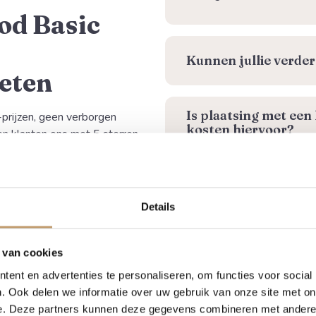
d Basic
Kunnen jullie verder
eten
Is plaatsing met een
f-prijzen, geen verborgen
kosten hiervoor?
n klanten ons met 5 sterren
Kan ik de hottub oo
ringen
Details
obuust en volledig gericht op
Wordt de hottub com
 van cookies
sage en LED-verlichting.
ent en advertenties te personaliseren, om functies voor social
n elektrisch, inclusief airjets,
. Ook delen we informatie over uw gebruik van onze site met on
Moet ik stroom aanl
em met UV-reiniging.
e. Deze partners kunnen deze gegevens combineren met andere i