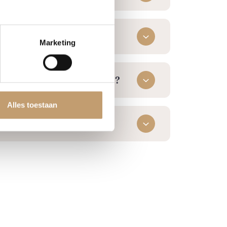
 hottub veel werk?
Marketing
ter schoon (zonder filter)?
Alles toestaan
raf bekijken?