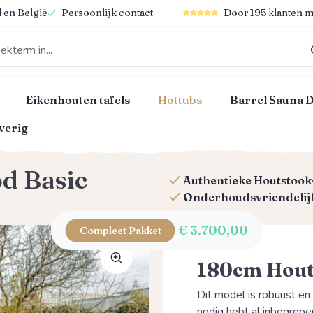
Gemiddelde waardering van 4
 en België
Persoonlijk contact
Door 195 klanten m
Eikenhouten tafels
Hottubs
Barrel Sauna 
verig
d Basic
Authentieke Houtstook
Onderhoudsvriendelijk
€ 3.700,00
Compleet Pakket
180cm Hout
Dit model is robuust en
nodig hebt al inbegrep