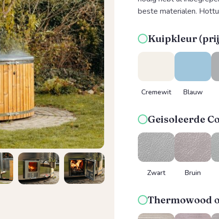
beste materialen. Hott
Kuipkleur (pri
Cremewit
Blauw
Geisoleerde Co
Zwart
Bruin
Thermowood om