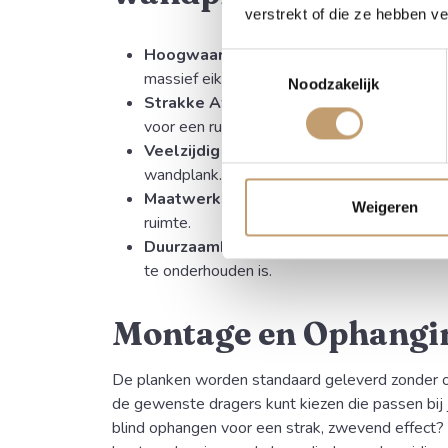
verstrekt of die ze hebben v
Hoogwaardig Materiaal:
Gemaakt van du
Toestemmingsselectie
massief eikenhout voor minimale werking.
Noodzakelijk
Strakke Afwerking:
Moderne uitstraling do
voor een rustig lijnenspel aan de muur.
Veelzijdig Gebruik:
Perfect als boekenpla
wandplank.
Maatwerk:
Volledig op maat gemaakt voor
Weigeren
ruimte.
Duurzaamheid:
Een robuust product dat j
te onderhouden is.
Montage en Ophangi
De planken worden standaard geleverd zonder o
de gewenste dragers kunt kiezen die passen bij 
blind ophangen voor een strak, zwevend effect? 