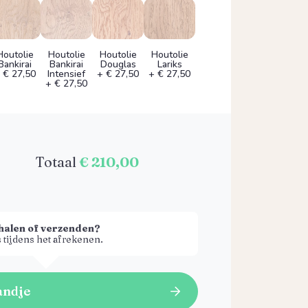
Houtolie
Houtolie
Houtolie
Houtolie
Bankirai
Bankirai
Douglas
Lariks
 € 27,50
Intensief
+ € 27,50
+ € 27,50
+ € 27,50
Totaal
€ 210,00
halen of verzenden?
 tijdens het afrekenen.
andje