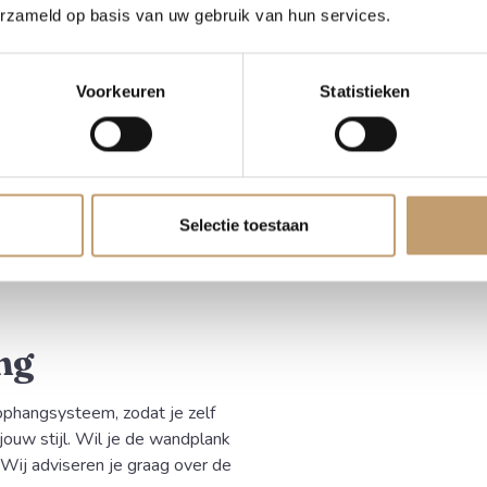
erzameld op basis van uw gebruik van hun services.
urzaam, kamergedroogd
Voorkeuren
Statistieken
or de rechte zijden, wat zorgt
nk, keukenplank of decoratieve
 een perfecte pasvorm in jouw
Selectie toestaan
arenlang meegaat en eenvoudig
ng
phangsysteem, zodat je zelf
jouw stijl. Wil je de wandplank
Wij adviseren je graag over de