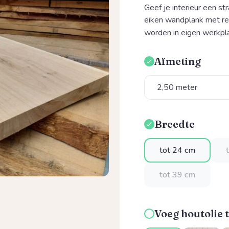
Geef je interieur een st
eiken wandplank met re
worden in eigen werkpla
Afmeting
Selecteer
Breedte
Selecteer
tot 24 cm
tot 39 cm
Voeg houtolie t