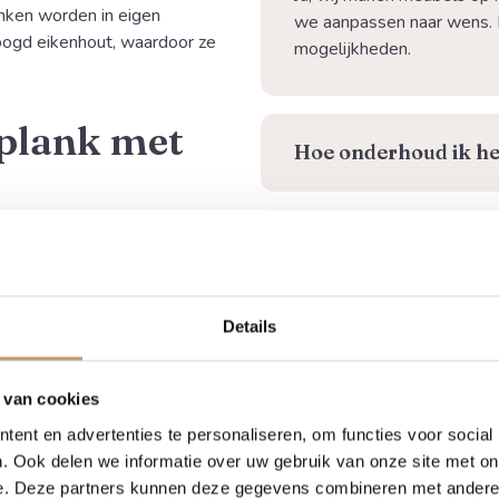
nken worden in eigen
we aanpassen naar wens. 
oogd eikenhout, waardoor ze
mogelijkheden.
plank met
⁠Hoe onderhoud ik he
uis
Kan eikenhout vlekk
, waardoor je een plank
rken met hoogwaardig massief
Details
Beschermt olie het h
 en warmte uitstraalt in elke
 van cookies
ent en advertenties te personaliseren, om functies voor social
⁠Hoe wordt de bestel
chte eiken
. Ook delen we informatie over uw gebruik van onze site met on
e. Deze partners kunnen deze gegevens combineren met andere i