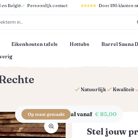
Gemiddelde waardering van 4
 en België
Persoonlijk contact
Door 195 klanten m
Eikenhouten tafels
Hottubs
Barrel Sauna 
verig
Rechte
Natuurlijk
Kwaliteit
al vanaf
€ 85,00
Op maat gemaakt
Stel jouw p