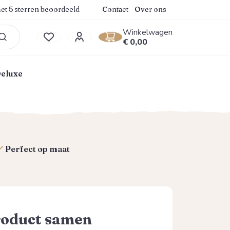
.9 van 5 sterren
et 5 sterren beoordeeld
Contact
Over ons
Winkelwagen
Winkelwagentje bevat 0
€ 0,00
Je hebt 0 items op je verlanglijstje
Deluxe
Perfect op maat
roduct samen