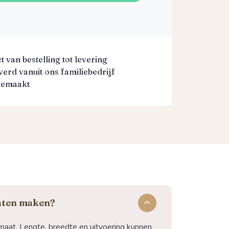
 van bestelling tot levering
erd vanuit ons familiebedrijf
gemaakt
laten maken?
maat. Lengte, breedte en uitvoering kunnen