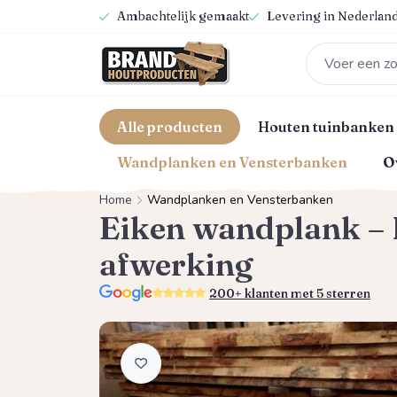
Ambachtelijk gemaakt
Levering in Nederland
oekopdracht
Ga naar de hoofdnavigatie
Alle producten
Houten tuinbanken
Wandplanken en Vensterbanken
O
Home
Wandplanken en Vensterbanken
Eiken wandplank – 
afwerking
5.0
200+ klanten met 5 sterren
Afbeeldingengalerij overslaan