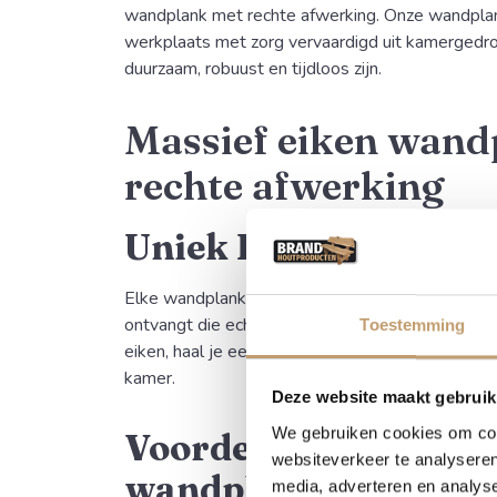
wandplank met rechte afwerking. Onze wandpla
werkplaats met zorg vervaardigd uit kamergedr
duurzaam, robuust en tijdloos zijn.
Massief eiken wand
rechte afwerking
Uniek Karakter in H
Elke wandplank is uniek in nerftekening en kleur
ontvangt die echt karakter heeft. Omdat we we
Toestemming
eiken, haal je een natuurproduct in huis dat sfeer
kamer.
Deze website maakt gebruik
We gebruiken cookies om cont
Voordelen van een re
websiteverkeer te analyseren
wandplank
media, adverteren en analys