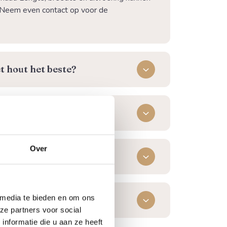
Neem even contact op voor de
t hout het beste?
en geven (looizuur)?
Over
out beter?
 media te bieden en om ons
ling geleverd?
ze partners voor social
nformatie die u aan ze heeft