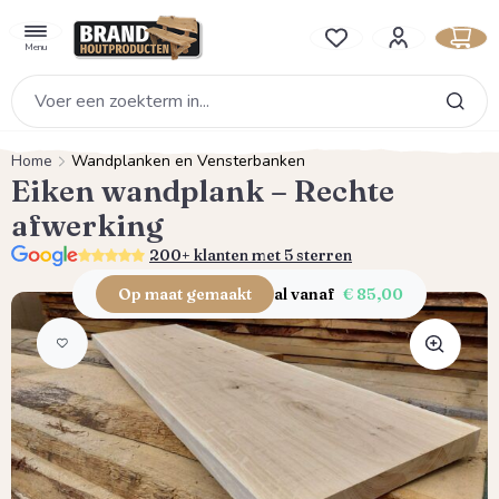
hoofdinhoud
Je hebt 0 items op je verlan
Menu
Home
Wandplanken en Vensterbanken
Eiken wandplank – Rechte
afwerking
5.0
200+ klanten met 5 sterren
Op maat gemaakt
al vanaf
€ 85,00
Afbeeldingengalerij overslaan