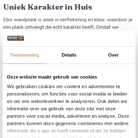
Uniek Karakter in Huis
Elke wandplank is uniek in nerftekening en kleur, waardoor je
een plank ontvangt die echt karakter heeft. Omdat we
werken met hoogwaardig massief eiken, haal je een
natuurproduct in huis dat sfeer en warmte uitstraalt in elke
kamer.
Toestemming
Details
Over
Voordelen van een rechte eiken
wandplank
Deze website maakt gebruik van cookies
We gebruiken cookies om content en advertenties te
Hoogwaardig Materiaal:
Gemaakt van duurzaam,
personaliseren, om functies voor social media te bieden
kamergedroogd massief eikenhout voor minimale
en om ons websiteverkeer te analyseren. Ook delen we
werking.
informatie over uw gebruik van onze site met onze
Strakke Afwerking:
Moderne uitstraling door de rechte
partners voor social media, adverteren en analyse. Deze
zijden, wat zorgt voor een rustig lijnenspel aan de muur.
partners kunnen deze gegevens combineren met andere
Veelzijdig Gebruik:
Perfect als boekenplank,
informatie die u aan ze heeft verstrekt of die ze hebben