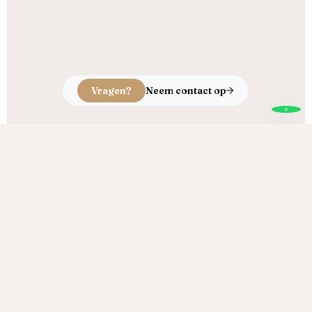
Vragen?
Neem contact op
Echt ambacht, puur vakmanschap
Brand Houtproducten