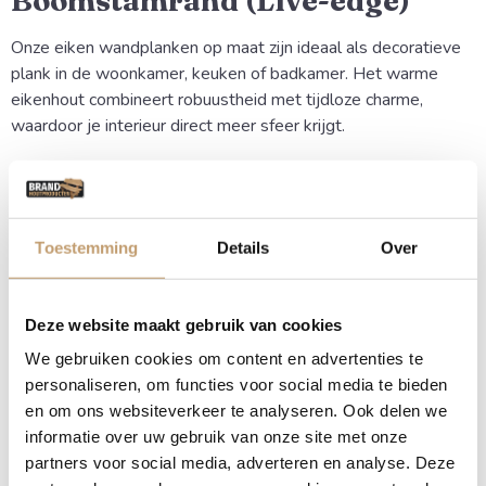
Boomstamrand (Live-edge)
Onze eiken wandplanken op maat zijn ideaal als decoratieve
plank in de woonkamer, keuken of badkamer. Het warme
eikenhout combineert robuustheid met tijdloze charme,
waardoor je interieur direct meer sfeer krijgt.
Natuurlijke vormen en
Karakter
Toestemming
Details
Over
Omdat we de natuurlijke vorm van de boom volgen (de
zogenaamde live-edge), haal je een echt natuurproduct in
huis. De nerven, kleurnuances en de glooiende rand zorgen
Deze website maakt gebruik van cookies
ervoor dat de wandplank een ware eyecatcher is aan elke
We gebruiken cookies om content en advertenties te
muur.
personaliseren, om functies voor social media te bieden
en om ons websiteverkeer te analyseren. Ook delen we
Voordelen van een eiken
informatie over uw gebruik van onze site met onze
wandplank met boomstamrand
partners voor social media, adverteren en analyse. Deze