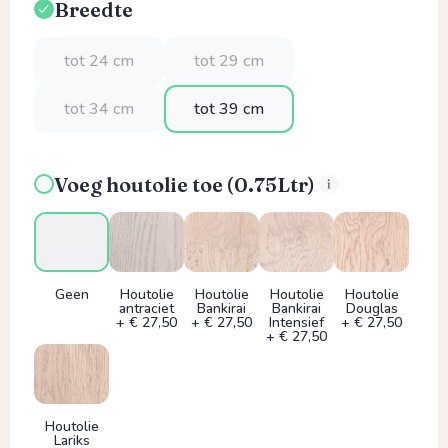
Breedte
Selecteer
tot 24 cm
tot 29 cm
tot 34 cm
tot 39 cm
Voeg houtolie toe (0.75Ltr)
Geen
Houtolie
Houtolie
Houtolie
Houtolie
antraciet
Bankirai
Bankirai
Douglas
+ € 27,50
+ € 27,50
Intensief
+ € 27,50
+ € 27,50
Houtolie
Lariks