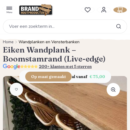
hoofdinhoud
Je hebt 0 items op je verlan
Menu
Home
Wandplanken en Vensterbanken
Eiken Wandplank –
Boomstamrand (Live-edge)
5.0
200+ klanten met 5 sterren
Op maat gemaakt
al vanaf
€ 75,00
Afbeeldingengalerij overslaan