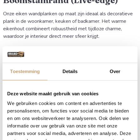
Boomstamrand (Live-edge)
Onze eiken wandplanken op maat zijn ideaal als decoratieve
plank in de woonkamer, keuken of badkamer. Het warme
eikenhout combineert robuustheid met tijdloze charme,
waardoor je interieur direct meer sfeer krijgt.
Natuurlijke vormen en
Karakter
Toestemming
Details
Over
Omdat we de natuurlijke vorm van de boom volgen (de
zogenaamde live-edge), haal je een echt natuurproduct in
huis. De nerven, kleurnuances en de glooiende rand zorgen
Deze website maakt gebruik van cookies
ervoor dat de wandplank een ware eyecatcher is aan elke
We gebruiken cookies om content en advertenties te
muur.
personaliseren, om functies voor social media te bieden
en om ons websiteverkeer te analyseren. Ook delen we
Voordelen van een eiken
informatie over uw gebruik van onze site met onze
wandplank met boomstamrand
partners voor social media, adverteren en analyse. Deze