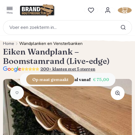
hoofdinhoud
Je hebt 0 items op je verlan
Menu
Home
Wandplanken en Vensterbanken
Eiken Wandplank –
Boomstamrand (Live-edge)
5.0
200+ klanten met 5 sterren
Op maat gemaakt
al vanaf
€ 75,00
Afbeeldingengalerij overslaan