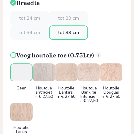
Breedte
Selecteer
tot 24 cm
tot 29 cm
tot 34 cm
tot 39 cm
Voeg houtolie toe (0.75Ltr)
Geen
Houtolie
Houtolie
Houtolie
Houtolie
antraciet
Bankirai
Bankirai
Douglas
+ € 27,50
+ € 27,50
Intensief
+ € 27,50
+ € 27,50
Houtolie
Lariks