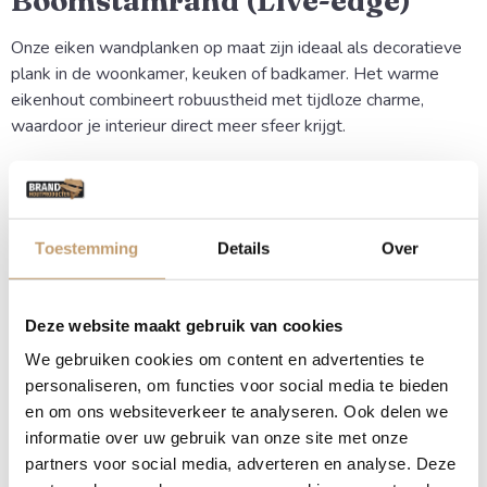
Boomstamrand (Live-edge)
Onze eiken wandplanken op maat zijn ideaal als decoratieve
plank in de woonkamer, keuken of badkamer. Het warme
eikenhout combineert robuustheid met tijdloze charme,
waardoor je interieur direct meer sfeer krijgt.
Natuurlijke vormen en
Karakter
Toestemming
Details
Over
Omdat we de natuurlijke vorm van de boom volgen (de
zogenaamde live-edge), haal je een echt natuurproduct in
huis. De nerven, kleurnuances en de glooiende rand zorgen
Deze website maakt gebruik van cookies
ervoor dat de wandplank een ware eyecatcher is aan elke
We gebruiken cookies om content en advertenties te
muur.
personaliseren, om functies voor social media te bieden
en om ons websiteverkeer te analyseren. Ook delen we
Voordelen van een eiken
informatie over uw gebruik van onze site met onze
wandplank met boomstamrand
partners voor social media, adverteren en analyse. Deze