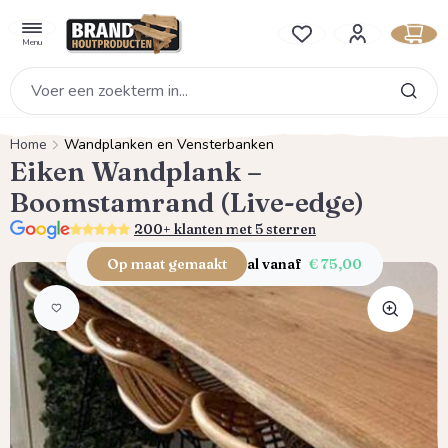
hoofdinhoud
Je hebt 0 items op je verlan
Menu
Home
Wandplanken en Vensterbanken
Eiken Wandplank –
Boomstamrand (Live-edge)
5.0
200+ klanten met 5 sterren
Op maat gemaakt
al vanaf
€ 75,00
Afbeeldingengalerij overslaan