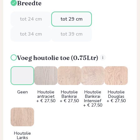
Breedte
Selecteer
tot 24 cm
tot 29 cm
tot 34 cm
tot 39 cm
Voeg houtolie toe (0.75Ltr)
Geen
Houtolie
Houtolie
Houtolie
Houtolie
antraciet
Bankirai
Bankirai
Douglas
+ € 27,50
+ € 27,50
Intensief
+ € 27,50
+ € 27,50
Houtolie
Lariks