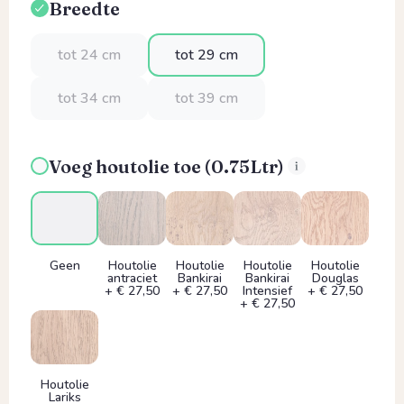
Breedte
Selecteer
tot 24 cm
tot 29 cm
tot 34 cm
tot 39 cm
Voeg houtolie toe (0.75Ltr)
Geen
Houtolie
Houtolie
Houtolie
Houtolie
antraciet
Bankirai
Bankirai
Douglas
+ € 27,50
+ € 27,50
Intensief
+ € 27,50
+ € 27,50
Houtolie
Lariks