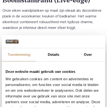
Boomstamrand (Live-edge)
Onze eiken wandplanken op maat zijn ideaal als decoratieve
plank in de woonkamer, keuken of badkamer. Het warme
eikenhout combineert robuustheid met tijdloze charme,
waardoor je interieur direct meer sfeer krijgt.
Natuurlijke vormen en
Karakter
Toestemming
Details
Over
Omdat we de natuurlijke vorm van de boom volgen (de
zogenaamde live-edge), haal je een echt natuurproduct in
huis. De nerven, kleurnuances en de glooiende rand zorgen
Deze website maakt gebruik van cookies
ervoor dat de wandplank een ware eyecatcher is aan elke
We gebruiken cookies om content en advertenties te
muur.
personaliseren, om functies voor social media te bieden
en om ons websiteverkeer te analyseren. Ook delen we
Voordelen van een eiken
informatie over uw gebruik van onze site met onze
wandplank met boomstamrand
partners voor social media, adverteren en analyse. Deze