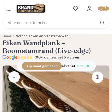
hoofdinhoud
Je hebt 0 items op je verlan
Menu
Home
Wandplanken en Vensterbanken
Eiken Wandplank –
Boomstamrand (Live-edge)
5.0
200+ klanten met 5 sterren
Op maat gemaakt
al vanaf
€ 75,00
Afbeeldingengalerij overslaan