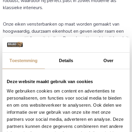
robuust, waardoor hij perfect past in zowel moderne als
klassieke interieurs.
Onze eiken vensterbanken op maat worden gemaakt van
hoogwaardig, duurzaam eikenhout en geven ieder raam een
warme en tijdloze uitstraling. Door de nette rechte zijden sluit
de vensterbank mooi aan en ontstaat er een rustige,
verzorgde afwerking in uw woning of kantoor.
Toestemming
Details
Over
Natuurlijk karakter
Deze website maakt gebruik van cookies
Elke vensterbank is uniek in kleur en nerftekening, wat zorgt
voor een authentiek karakter in huis. Omdat we werken met
We gebruiken cookies om content en advertenties te
massief eiken, haal je een duurzaam product in huis dat
personaliseren, om functies voor social media te bieden
generaties lang meegaat. Wij helpen je graag bij het kiezen
en om ons websiteverkeer te analyseren. Ook delen we
van de perfecte uitvoering die aansluit bij jouw woonwensen.
informatie over uw gebruik van onze site met onze
partners voor social media, adverteren en analyse. Deze
partners kunnen deze gegevens combineren met andere
Voordelen van een rechte eiken