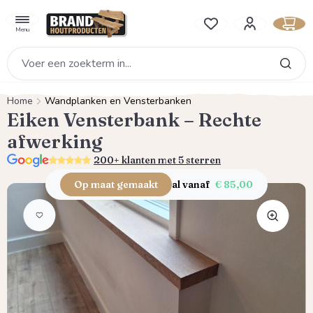
hoofdinhoud
Je hebt 0 items op je verlan
Menu
Home
Wandplanken en Vensterbanken
Eiken Vensterbank – Rechte
afwerking
5.0
200+ klanten met 5 sterren
Op maat gemaakt
al vanaf
€ 85,00
Afbeeldingengalerij overslaan