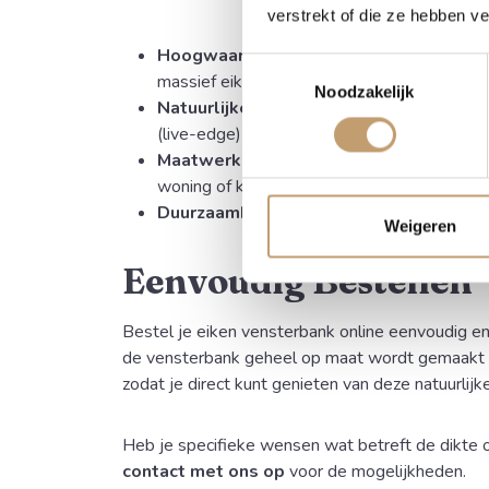
verstrekt of die ze hebben v
Hoogwaardig Materiaal:
Gemaakt van du
Toestemmingsselectie
massief eikenhout voor minimale werking va
Noodzakelijk
Natuurlijke Esthetiek:
Unieke uitstraling 
(live-edge) die de boomvorm volgt.
Maatwerk:
Volledig op maat gemaakt, pass
woning of kantoor.
Duurzaamheid:
Tijdloos ontwerp en zeer o
Weigeren
Eenvoudig Bestellen
Bestel je eiken vensterbank online eenvoudig en
de vensterbank geheel op maat wordt gemaakt e
zodat je direct kunt genieten van deze natuurlijke
Heb je specifieke wensen wat betreft de dikte
contact met ons op
voor de mogelijkheden.