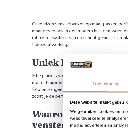
Onze eiken vensterbanken op maat passen perfect 
maar geven ook in een modern huis een warm en 
robuuste kwaliteit van eikenhout geniet je jare
tijdloze afwerking.
Uniek Karakter
Elke plank is volledig uniek in vorm, kleur en n
met natuurproducten, is geen enkele vensterbank
Toestemming
foto ontvangen van de beschikbare planken? Wi
zodat je de perfecte keuze kunt maken voor jou
Deze website maakt gebruik
Waarom kiezen voor 
We gebruiken cookies om cont
websiteverkeer te analyseren
vensterbank met bo
media, adverteren en analys