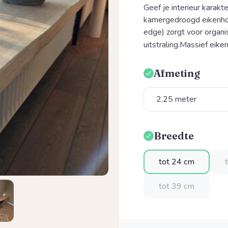
Geef je interieur karak
kamergedroogd eikenhou
edge) zorgt voor organi
uitstraling.Massief eiken
Afmeting
Selecteer
Breedte
Selecteer
tot 24 cm
tot 39 cm