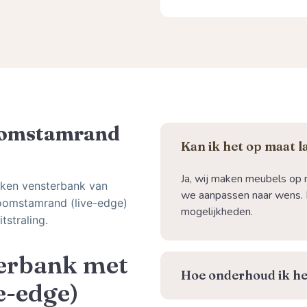
oomstamrand
Kan ik het op maat 
Ja, wij maken meubels op 
eiken vensterbank van
we aanpassen naar wens. 
oomstamrand (live-edge)
mogelijkheden.
tstraling.
terbank met
⁠Hoe onderhoud ik he
e-edge)