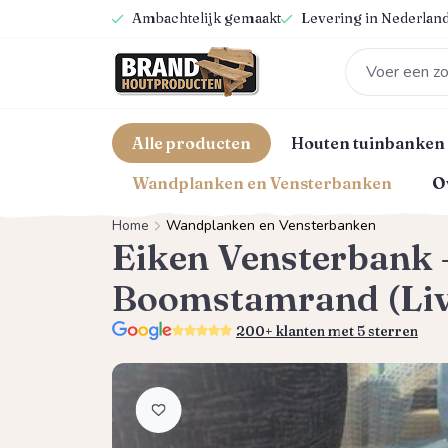
Ambachtelijk gemaakt
Levering in Nederland
oekopdracht
Ga naar de hoofdnavigatie
Alle producten
Houten tuinbanken
Wandplanken en Vensterbanken
O
Home
Wandplanken en Vensterbanken
Eiken Vensterbank 
Boomstamrand (Liv
5.0
200+ klanten met 5 sterren
Afbeeldingengalerij overslaan