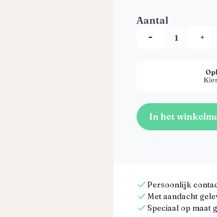
Aantal
Op
Kies
In het winkelm
Persoonlijk contact
Met aandacht gelev
Speciaal op maat 