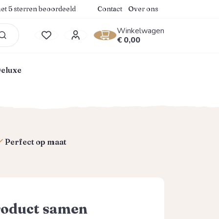
.9 van 5 sterren
et 5 sterren beoordeeld
Contact
Over ons
Winkelwagen
Winkelwagentje bevat 0
€ 0,00
Je hebt 0 items op je verlanglijstje
Deluxe
Perfect op maat
roduct samen