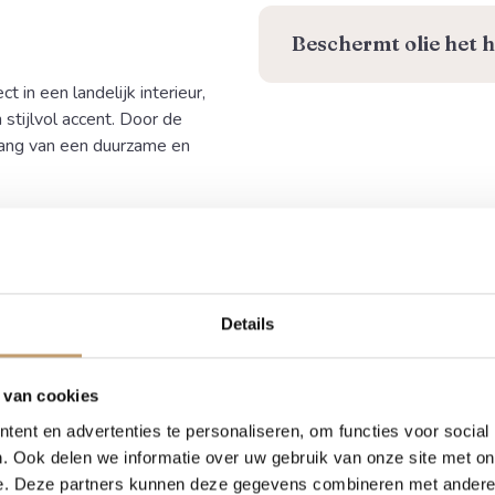
Beschermt olie het h
in een landelijk interieur,
stijlvol accent. Door de
nlang van een duurzame en
erftekening. Omdat we werken
 hetzelfde. Wil je vooraf een
Details
j denken graag met je mee
w woning.
 van cookies
een eiken
ent en advertenties te personaliseren, om functies voor social
. Ook delen we informatie over uw gebruik van onze site met on
omstamrand?
e. Deze partners kunnen deze gegevens combineren met andere i