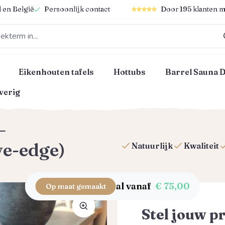
Gemiddelde waardering van 4
 en België
Persoonlijk contact
Door 195 klanten m
Eikenhouten tafels
Hottubs
Barrel Sauna 
verig
–
e-edge)
Natuurlijk
Kwaliteit
al vanaf
€ 75,00
Op maat gemaakt
Stel jouw p