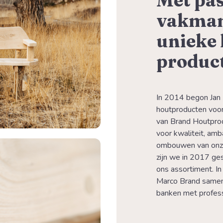
Met pas
vakman
unieke
product
In 2014 begon Jan 
houtproducten voor 
van Brand Houtprod
voor kwaliteit, amb
ombouwen van onze 
zijn we in 2017 ges
ons assortiment. In
Marco Brand samen
banken met profess