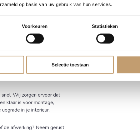
erzameld op basis van uw gebruik van hun services.
urzaam, kamergedroogd
n het hout.
Voorkeuren
Statistieken
door de natuurlijke boomrand
end onder ieder raam in uw
nderhoudsvriendelijk materiaal.
Selectie toestaan
 snel. Wij zorgen ervoor dat
n klaar is voor montage,
 upgrade in je interieur.
 of de afwerking? Neem gerust