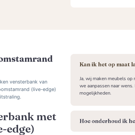
oomstamrand
Kan ik het op maat 
Ja, wij maken meubels op 
eiken vensterbank van
we aanpassen naar wens. 
oomstamrand (live-edge)
mogelijkheden.
tstraling.
terbank met
⁠Hoe onderhoud ik he
e-edge)