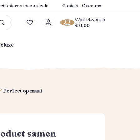
.9 van 5 sterren
et 5 sterren beoordeeld
Contact
Over ons
Winkelwagen
Winkelwagentje bevat 0
€ 0,00
Je hebt 0 items op je verlanglijstje
Deluxe
Perfect op maat
roduct samen