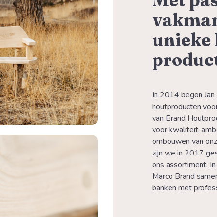
Met pas
vakman
unieke
product
In 2014 begon Jan 
houtproducten voor 
van Brand Houtprod
voor kwaliteit, amb
ombouwen van onze 
zijn we in 2017 ges
ons assortiment. In
Marco Brand samen
banken met profess