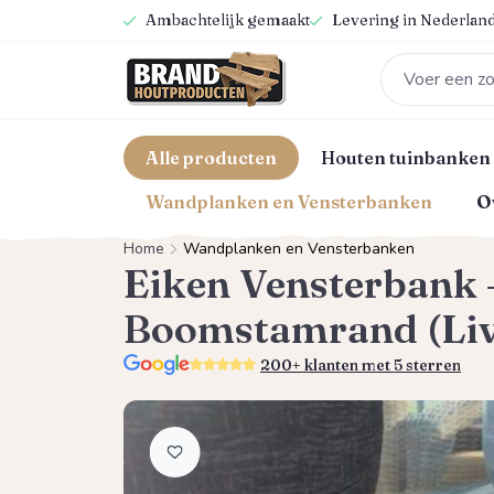
Ambachtelijk gemaakt
Levering in Nederland
oekopdracht
Ga naar de hoofdnavigatie
Alle producten
Houten tuinbanken
Wandplanken en Vensterbanken
O
Home
Wandplanken en Vensterbanken
Eiken Vensterbank 
Boomstamrand (Liv
5.0
200+ klanten met 5 sterren
Afbeeldingengalerij overslaan