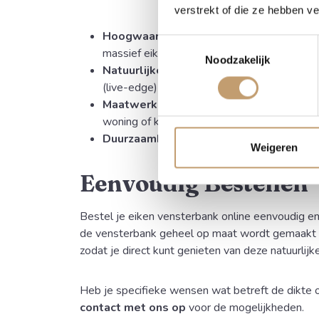
verstrekt of die ze hebben v
Hoogwaardig Materiaal:
Gemaakt van du
Toestemmingsselectie
massief eikenhout voor minimale werking va
Noodzakelijk
Natuurlijke Esthetiek:
Unieke uitstraling 
(live-edge) die de boomvorm volgt.
Maatwerk:
Volledig op maat gemaakt, pass
woning of kantoor.
Duurzaamheid:
Tijdloos ontwerp en zeer o
Weigeren
Eenvoudig Bestellen
Bestel je eiken vensterbank online eenvoudig en
de vensterbank geheel op maat wordt gemaakt e
zodat je direct kunt genieten van deze natuurlijke
Heb je specifieke wensen wat betreft de dikte
contact met ons op
voor de mogelijkheden.