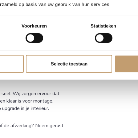
erzameld op basis van uw gebruik van hun services.
urzaam, kamergedroogd
n het hout.
Voorkeuren
Statistieken
door de natuurlijke boomrand
end onder ieder raam in uw
nderhoudsvriendelijk materiaal.
Selectie toestaan
 snel. Wij zorgen ervoor dat
n klaar is voor montage,
 upgrade in je interieur.
 of de afwerking? Neem gerust