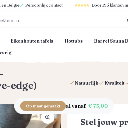
Gemiddelde waardering van 4
 en België
Persoonlijk contact
Door 195 klanten m
Eikenhouten tafels
Hottubs
Barrel Sauna 
verig
–
e-edge)
Natuurlijk
Kwaliteit
al vanaf
€ 75,00
Op maat gemaakt
Stel jouw p