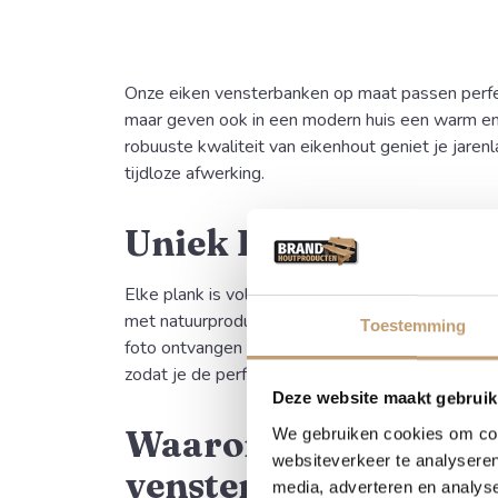
Onze eiken vensterbanken op maat passen perfect 
maar geven ook in een modern huis een warm en 
robuuste kwaliteit van eikenhout geniet je jare
tijdloze afwerking.
Uniek Karakter
Elke plank is volledig uniek in vorm, kleur en n
met natuurproducten, is geen enkele vensterbank
Toestemming
foto ontvangen van de beschikbare planken? Wi
zodat je de perfecte keuze kunt maken voor jou
Deze website maakt gebruik
Waarom kiezen voor 
We gebruiken cookies om cont
websiteverkeer te analyseren
vensterbank met bo
media, adverteren en analys