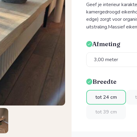
Geef je interieur karak
kamergedroogd eikenhou
edge) zorgt voor organi
uitstraling.Massief eiken
Afmeting
Selecteer
Breedte
Selecteer
tot 24 cm
tot 39 cm