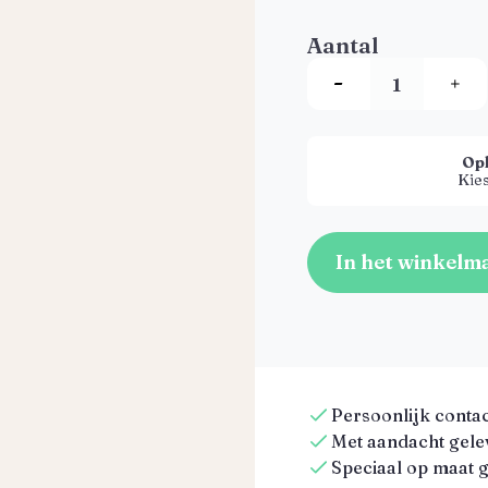
Aantal
Op
Kies
In het winkelm
Persoonlijk contact
Met aandacht gelev
Speciaal op maat 