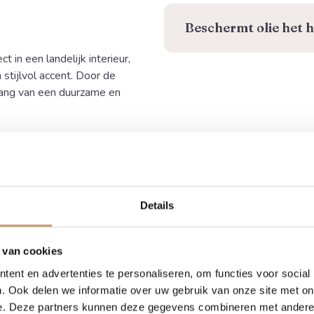
Beschermt olie het h
in een landelijk interieur,
stijlvol accent. Door de
nlang van een duurzame en
erftekening. Omdat we werken
 hetzelfde. Wil je vooraf een
Details
j denken graag met je mee
w woning.
 van cookies
een eiken
ent en advertenties te personaliseren, om functies voor social
. Ook delen we informatie over uw gebruik van onze site met on
omstamrand?
e. Deze partners kunnen deze gegevens combineren met andere i