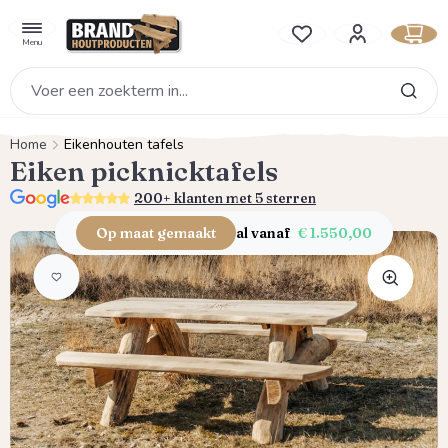
hoofdinhoud
Je hebt 0 items op je verlan
Menu
Home
Eikenhouten tafels
Eiken picknicktafels
5.0
200+ klanten met 5 sterren
Op maat gemaakt
al vanaf
€ 1.550,00
Afbeeldingengalerij overslaan