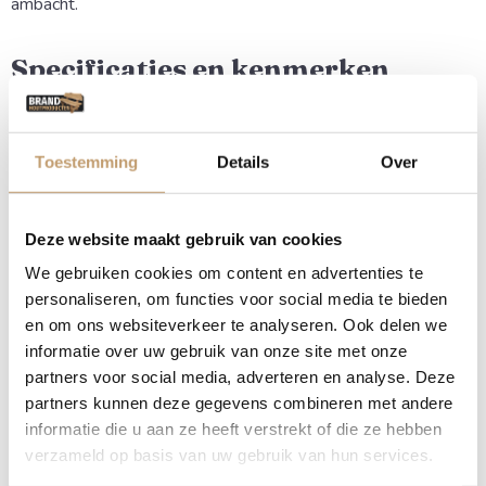
ambacht.
Specificaties en kenmerken
Materiaal:
Hoogwaardig massief
eikenhout
Stabiliteit:
Zeer zware constructie, staat
Toestemming
Details
Over
onverwoestbaar
Comfort:
Ideale zithoogte voor
langdurig gebruik
Uitstraling:
Natuurlijke, robuuste
vormen
Deze website maakt gebruik van cookies
Levertijd en speciale wensen
We gebruiken cookies om content en advertenties te
personaliseren, om functies voor social media te bieden
We stemmen de levertijd graag met je af. Heb je de tafel
en om ons websiteverkeer te analyseren. Ook delen we
snel nodig? Laat het ons weten; vaak is er meer mogelijk dan
informatie over uw gebruik van onze site met onze
je denkt.
partners voor social media, adverteren en analyse. Deze
partners kunnen deze gegevens combineren met andere
Ook speciale wensen of levering op de Waddeneilanden?
informatie die u aan ze heeft verstrekt of die ze hebben
Geen probleem, we denken graag met je mee om jouw
verzameld op basis van uw gebruik van hun services.
ideale tuinmeubel te realiseren.