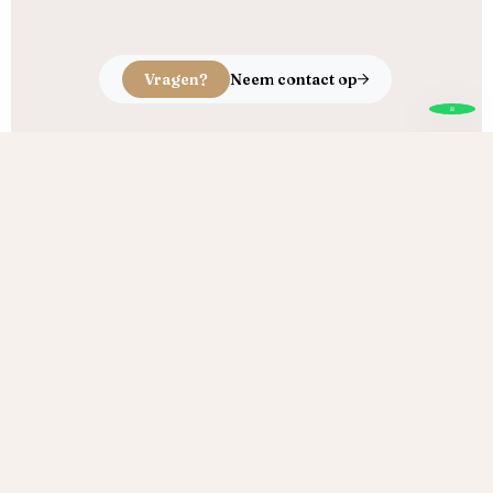
Vragen?
Neem contact op
Echt ambacht, puur vakmanschap
Brand Houtproducten
Onze producten