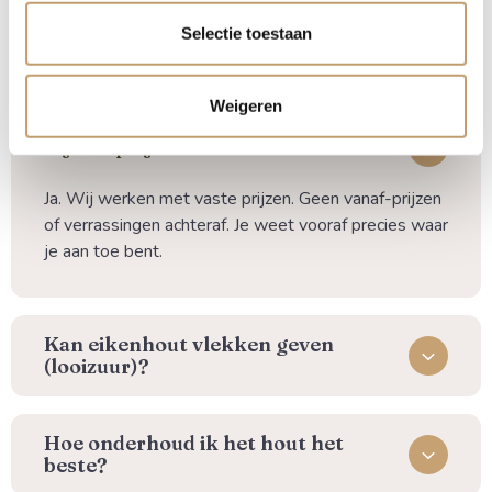
voor de montage? Neem gerust contact met ons op, we
denken graag met je mee om tot het mooiste resultaat te
Selectie toestaan
komen.
Weigeren
⁠Zijn de prijzen inclusief alles?
Ja. Wij werken met vaste prijzen. Geen vanaf-prijzen
of verrassingen achteraf. Je weet vooraf precies waar
je aan toe bent.
Kan eikenhout vlekken geven
(looizuur)?
⁠Hoe onderhoud ik het hout het
beste?