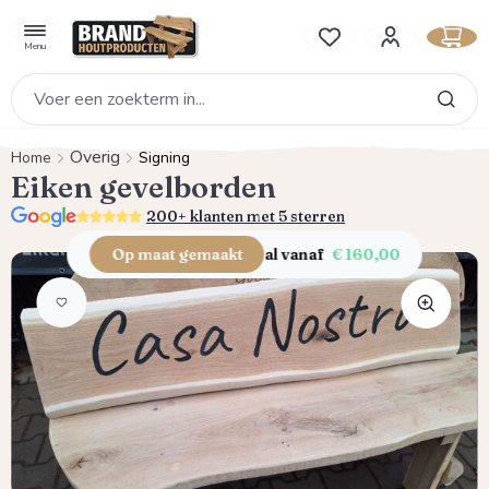
hoofdinhoud
Je hebt 0 items op je verlan
Menu
Overig
Home
Signing
Eiken gevelborden
5.0
200+ klanten met 5 sterren
Op maat gemaakt
al vanaf
€ 160,00
Afbeeldingengalerij overslaan