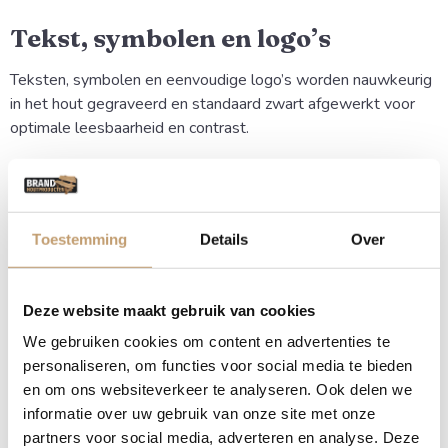
Tekst, symbolen en logo’s
Teksten, symbolen en eenvoudige logo’s worden nauwkeurig
in het hout gegraveerd en standaard zwart afgewerkt voor
optimale leesbaarheid en contrast.
De prijs voor het graveren wordt automatisch berekend op
basis van de grootte van het ontwerp, zodat je altijd direct
een eerlijke en duidelijke totaalprijs ziet. Ook het graveren
Toestemming
Details
Over
van logo’s of uitgebreidere ontwerpen is mogelijk. Heb je een
afbeelding, logo of speciaal ontwerp? Dan denken we graag
met je mee over de beste uitvoering en bijpassende prijs.
Deze website maakt gebruik van cookies
We gebruiken cookies om content en advertenties te
Massief eikenhout en maatwerk
personaliseren, om functies voor social media te bieden
en om ons websiteverkeer te analyseren. Ook delen we
Onze eiken gevelborden worden gemaakt van hoogwaardig,
informatie over uw gebruik van onze site met onze
massief eikenhout dat geschikt is voor buitengebruik en
partners voor social media, adverteren en analyse. Deze