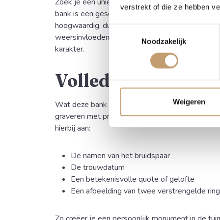
Zoek je een uniek en tastbaar cadeau voor een 
verstrekt of die ze hebben v
bank is een geschenk dat generaties lang meegaa
hoogwaardig, duurzaam eikenhout is de bank bes
Toestemmingsselectie
weersinvloeden en krijgt het hout door de jaren
Noodzakelijk
karakter.
Volledig te persona
Weigeren
Wat deze bank echt uniek maakt, is de mogelijkhe
graveren met precisie de gewenste tekst of sym
hierbij aan:
De namen van het bruidspaar
De trouwdatum
Een betekenisvolle quote of gelofte
Een afbeelding van twee verstrengelde ring
Zo creëer je een persoonlijk monument in de tuin