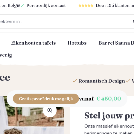
Gemiddelde waardering van 4
 en België
Persoonlijk contact
Door 195 klanten m
Eikenhouten tafels
Hottubs
Barrel Sauna 
verig
ee
Romantisch Design
vanaf
€ 450,00
Gratis proefdruk mogelijk
Stel jouw p
Onze massief eikenhout
herinneringen te maken. 