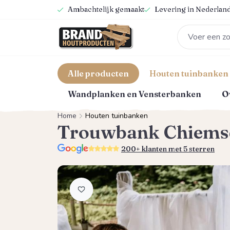
Ambachtelijk gemaakt
Levering in Nederland
oekopdracht
Ga naar de hoofdnavigatie
Alle producten
Houten tuinbanken
Wandplanken en Vensterbanken
O
Home
Houten tuinbanken
Trouwbank Chiems
5.0
200+ klanten met 5 sterren
Afbeeldingengalerij overslaan