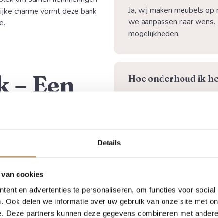
Ja, wij maken meubels op 
rlijke charme vormt deze bank
we aanpassen naar wens. 
e.
mogelijkheden.
 – Een
⁠Hoe onderhoud ik he
mbool
Is personalisering m
Details
⁠Hoe wordt de bestel
 van cookies
lijkscadeau
ent en advertenties te personaliseren, om functies voor social
. Ook delen we informatie over uw gebruik van onze site met on
Moet er iemand aanwe
e. Deze partners kunnen deze gegevens combineren met andere i