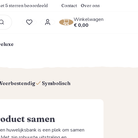
.9 van 5 sterren
et 5 sterren beoordeeld
Contact
Over ons
Winkelwagen
Winkelwagentje bevat 0
€ 0,00
Je hebt 0 items op je verlanglijstje
Deluxe
Weerbestendig
Symbolisch
roduct samen
en huwelijksbank is een plek om samen
Met zijn robuuste uitstraling en