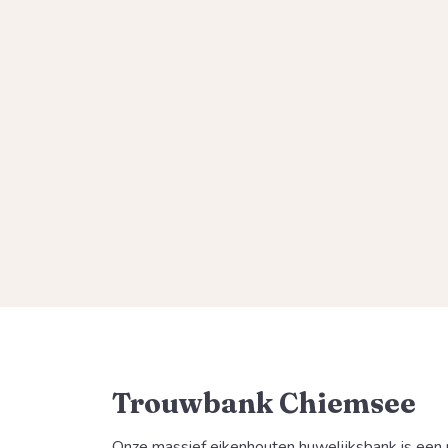
Trouwbank Chiemsee
Onze massief eikenhouten huwelijksbank is een