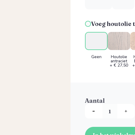
Voeg houtolie t
Geen
Houtolie
antraciet
+ € 27,50
+
Aantal