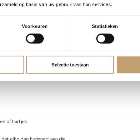
bruidspaar? Een eikenhouten
erzameld op basis van uw gebruik van hun services.
t. Dankzij het gebruik van
tand tegen alle
 heen alleen maar meer
Voorkeuren
Statistieken
liseren
Selectie toestaan
id tot personalisatie. Wij
bolen in de rugleuning. Denk
en of hartjes
 dat elke dag herinnert aan die