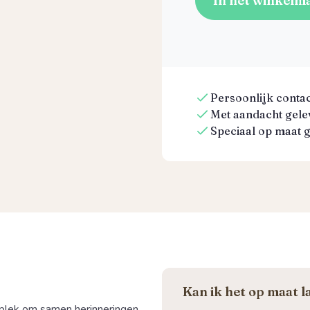
In het winkelm
Persoonlijk contact
Met aandacht gelev
Speciaal op maat 
Kan ik het op maat 
 plek om samen herinneringen