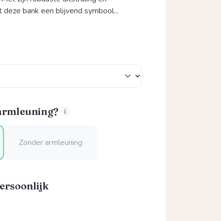
t deze bank een blijvend symbool...
 armleuning?
Zonder armleuning
ersoonlijk