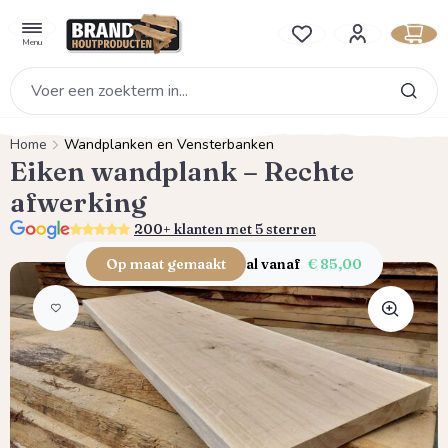
hoofdinhoud
Je hebt 0 items op je verlan
Menu
Home
Wandplanken en Vensterbanken
Eiken wandplank – Rechte
afwerking
5.0
200+ klanten met 5 sterren
Op maat gemaakt
al vanaf
€ 85,00
Afbeeldingengalerij overslaan