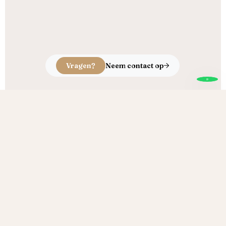
Vragen?
Neem contact op
Echt ambacht, puur vakmanschap
Brand Houtproducten