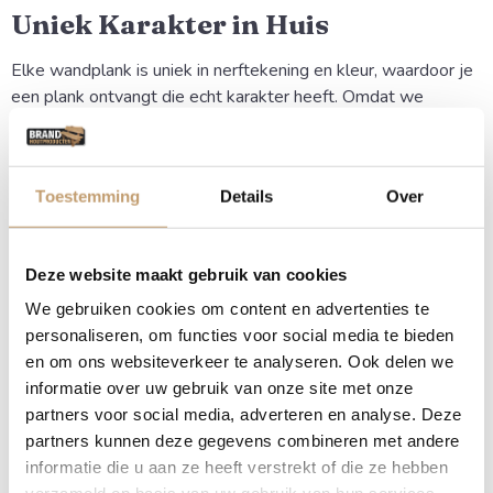
Uniek Karakter in Huis
Elke wandplank is uniek in nerftekening en kleur, waardoor je
een plank ontvangt die echt karakter heeft. Omdat we
werken met hoogwaardig massief eiken, haal je een
natuurproduct in huis dat sfeer en warmte uitstraalt in elke
kamer.
Toestemming
Details
Over
Voordelen van een rechte eiken
wandplank
Deze website maakt gebruik van cookies
We gebruiken cookies om content en advertenties te
Hoogwaardig Materiaal:
Gemaakt van duurzaam,
personaliseren, om functies voor social media te bieden
kamergedroogd massief eikenhout voor minimale
en om ons websiteverkeer te analyseren. Ook delen we
werking.
informatie over uw gebruik van onze site met onze
Strakke Afwerking:
Moderne uitstraling door de rechte
partners voor social media, adverteren en analyse. Deze
zijden, wat zorgt voor een rustig lijnenspel aan de muur.
partners kunnen deze gegevens combineren met andere
Veelzijdig Gebruik:
Perfect als boekenplank,
informatie die u aan ze heeft verstrekt of die ze hebben