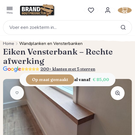
hoofdinhoud
Je hebt 0 items op je verlan
Menu
Home
Wandplanken en Vensterbanken
Eiken Vensterbank – Rechte
afwerking
5.0
200+ klanten met 5 sterren
Op maat gemaakt
al vanaf
€ 85,00
Afbeeldingengalerij overslaan