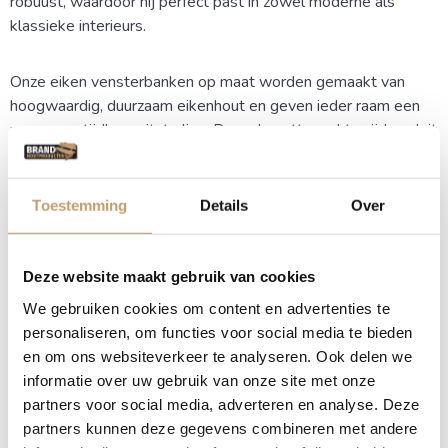
robuust, waardoor hij perfect past in zowel moderne als
klassieke interieurs.
Onze eiken vensterbanken op maat worden gemaakt van
hoogwaardig, duurzaam eikenhout en geven ieder raam een
warme en tijdloze uitstraling. Door de nette rechte zijden sluit
de vensterbank mooi aan en ontstaat er een rustige,
verzorgde afwerking in uw woning of kantoor.
Toestemming
Details
Over
Natuurlijk karakter
Deze website maakt gebruik van cookies
Elke vensterbank is uniek in kleur en nerftekening, wat zorgt
voor een authentiek karakter in huis. Omdat we werken met
We gebruiken cookies om content en advertenties te
massief eiken, haal je een duurzaam product in huis dat
personaliseren, om functies voor social media te bieden
generaties lang meegaat. Wij helpen je graag bij het kiezen
en om ons websiteverkeer te analyseren. Ook delen we
van de perfecte uitvoering die aansluit bij jouw woonwensen.
informatie over uw gebruik van onze site met onze
partners voor social media, adverteren en analyse. Deze
partners kunnen deze gegevens combineren met andere
Voordelen van een rechte eiken