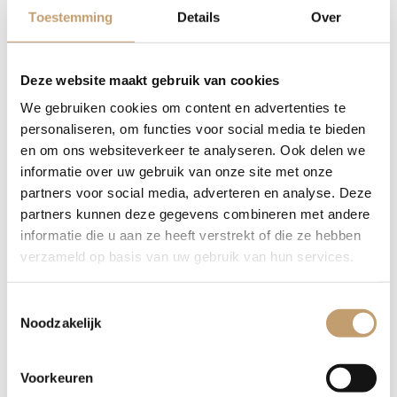
Toestemming
Details
Over
Elke plank is volledig uniek in vorm, kleur en nerftekening.
Omdat we werken met natuurproducten, is geen enkele
vensterbank hetzelfde. Wil je vooraf een foto ontvangen van
Deze website maakt gebruik van cookies
de beschikbare planken? Wij denken graag met je mee zodat
We gebruiken cookies om content en advertenties te
je de perfecte keuze kunt maken voor jouw woning.
personaliseren, om functies voor social media te bieden
en om ons websiteverkeer te analyseren. Ook delen we
Waarom kiezen voor een eiken
informatie over uw gebruik van onze site met onze
vensterbank met
partners voor social media, adverteren en analyse. Deze
boomstamrand?
partners kunnen deze gegevens combineren met andere
informatie die u aan ze heeft verstrekt of die ze hebben
verzameld op basis van uw gebruik van hun services.
Hoogwaardig Materiaal:
Gemaakt van duurzaam,
kamergedroogd massief eikenhout voor minimale
Toestemmingsselectie
werking van het hout.
Noodzakelijk
Natuurlijke Esthetiek:
Unieke uitstraling door de
natuurlijke boomrand (live-edge) die de boomvorm volgt.
Maatwerk:
Volledig op maat gemaakt, passend onder
Voorkeuren
ieder raam in uw woning of kantoor.