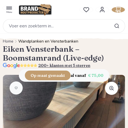
hoofdinhoud
Je hebt 0 items op je verlan
Menu
Home
Wandplanken en Vensterbanken
Eiken Vensterbank –
Boomstamrand (Live-edge)
5.0
200+ klanten met 5 sterren
Op maat gemaakt
al vanaf
€ 75,00
Afbeeldingengalerij overslaan