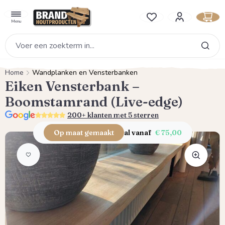
hoofdinhoud
Je hebt 0 items op je verlan
Menu
Home
Wandplanken en Vensterbanken
Eiken Vensterbank –
Boomstamrand (Live-edge)
5.0
200+ klanten met 5 sterren
Op maat gemaakt
al vanaf
€ 75,00
Afbeeldingengalerij overslaan