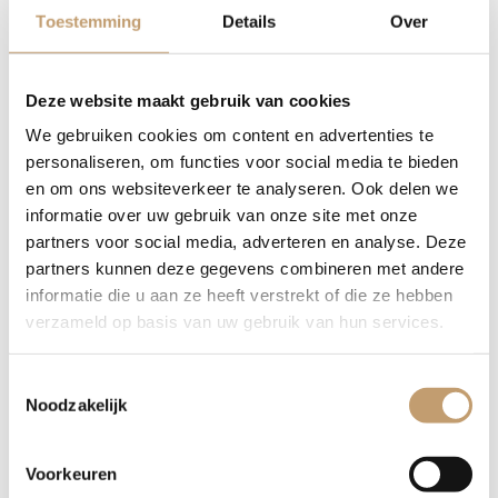
Toestemming
Details
Over
Elke plank is volledig uniek in vorm, kleur en nerftekening.
Omdat we werken met natuurproducten, is geen enkele
vensterbank hetzelfde. Wil je vooraf een foto ontvangen van
Deze website maakt gebruik van cookies
de beschikbare planken? Wij denken graag met je mee zodat
We gebruiken cookies om content en advertenties te
je de perfecte keuze kunt maken voor jouw woning.
personaliseren, om functies voor social media te bieden
en om ons websiteverkeer te analyseren. Ook delen we
Waarom kiezen voor een eiken
informatie over uw gebruik van onze site met onze
vensterbank met
partners voor social media, adverteren en analyse. Deze
boomstamrand?
partners kunnen deze gegevens combineren met andere
informatie die u aan ze heeft verstrekt of die ze hebben
verzameld op basis van uw gebruik van hun services.
Hoogwaardig Materiaal:
Gemaakt van duurzaam,
kamergedroogd massief eikenhout voor minimale
Toestemmingsselectie
werking van het hout.
Noodzakelijk
Natuurlijke Esthetiek:
Unieke uitstraling door de
natuurlijke boomrand (live-edge) die de boomvorm volgt.
Maatwerk:
Volledig op maat gemaakt, passend onder
Voorkeuren
ieder raam in uw woning of kantoor.