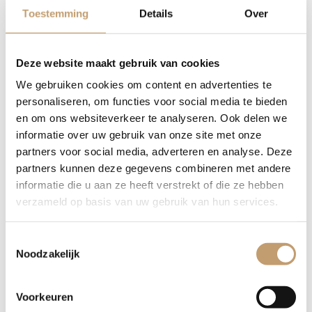
Toestemming
Details
Over
Elke plank is volledig uniek in vorm, kleur en nerftekening.
Omdat we werken met natuurproducten, is geen enkele
vensterbank hetzelfde. Wil je vooraf een foto ontvangen van
Deze website maakt gebruik van cookies
de beschikbare planken? Wij denken graag met je mee zodat
We gebruiken cookies om content en advertenties te
je de perfecte keuze kunt maken voor jouw woning.
personaliseren, om functies voor social media te bieden
en om ons websiteverkeer te analyseren. Ook delen we
Waarom kiezen voor een eiken
informatie over uw gebruik van onze site met onze
vensterbank met
partners voor social media, adverteren en analyse. Deze
boomstamrand?
partners kunnen deze gegevens combineren met andere
informatie die u aan ze heeft verstrekt of die ze hebben
verzameld op basis van uw gebruik van hun services.
Hoogwaardig Materiaal:
Gemaakt van duurzaam,
kamergedroogd massief eikenhout voor minimale
Toestemmingsselectie
werking van het hout.
Noodzakelijk
Natuurlijke Esthetiek:
Unieke uitstraling door de
natuurlijke boomrand (live-edge) die de boomvorm volgt.
Maatwerk:
Volledig op maat gemaakt, passend onder
Voorkeuren
ieder raam in uw woning of kantoor.