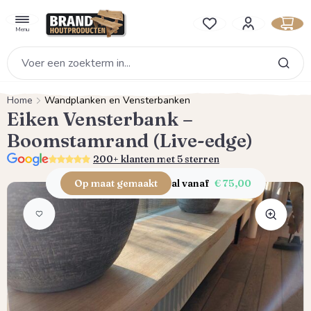
hoofdinhoud
Je hebt 0 items op je verlan
Menu
Home
Wandplanken en Vensterbanken
Eiken Vensterbank –
Boomstamrand (Live-edge)
5.0
200+ klanten met 5 sterren
Op maat gemaakt
al vanaf
€ 75,00
Afbeeldingengalerij overslaan