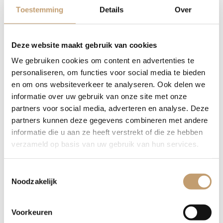
Toestemming
Details
Over
Elke plank is volledig uniek in vorm, kleur en nerftekening.
Omdat we werken met natuurproducten, is geen enkele
vensterbank hetzelfde. Wil je vooraf een foto ontvangen van
Deze website maakt gebruik van cookies
de beschikbare planken? Wij denken graag met je mee zodat
We gebruiken cookies om content en advertenties te
je de perfecte keuze kunt maken voor jouw woning.
personaliseren, om functies voor social media te bieden
en om ons websiteverkeer te analyseren. Ook delen we
Waarom kiezen voor een eiken
informatie over uw gebruik van onze site met onze
vensterbank met
partners voor social media, adverteren en analyse. Deze
boomstamrand?
partners kunnen deze gegevens combineren met andere
informatie die u aan ze heeft verstrekt of die ze hebben
verzameld op basis van uw gebruik van hun services.
Hoogwaardig Materiaal:
Gemaakt van duurzaam,
kamergedroogd massief eikenhout voor minimale
Toestemmingsselectie
werking van het hout.
Noodzakelijk
Natuurlijke Esthetiek:
Unieke uitstraling door de
natuurlijke boomrand (live-edge) die de boomvorm volgt.
Maatwerk:
Volledig op maat gemaakt, passend onder
Voorkeuren
ieder raam in uw woning of kantoor.