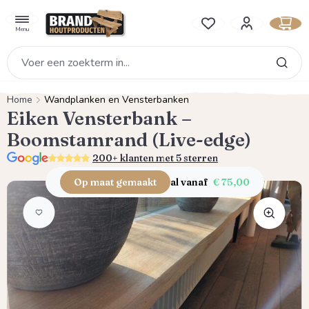
hoofdinhoud
Je hebt 0 items op je verlan
Menu
Home
Wandplanken en Vensterbanken
Eiken Vensterbank –
Boomstamrand (Live-edge)
5.0
200+ klanten met 5 sterren
Op maat gemaakt
al vanaf
€ 75,00
Afbeeldingengalerij overslaan