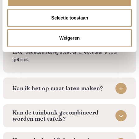
Selectie toestaan
Wordt het meubel in onderdelen
geleverd?
Nee. Al onze meubels wordt volledig gemonteerd
Weigeren
geleverd, dus niet in losse onderdelen. Zo weet je
zeker dat alles stevig staat en direct klaar is voor
gebruik.
Kan ik het op maat laten maken?
Kan de tuinbank gecombineerd
worden met tafels?