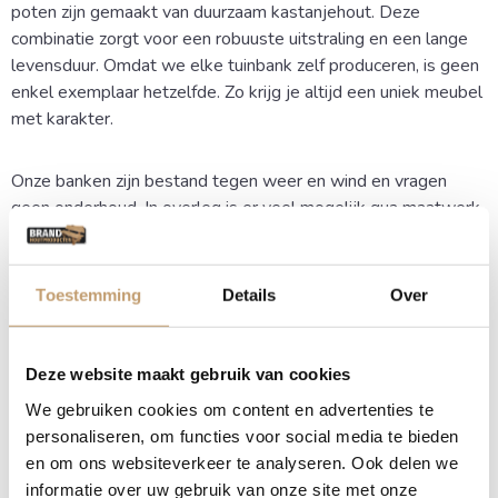
poten zijn gemaakt van duurzaam kastanjehout. Deze
combinatie zorgt voor een robuuste uitstraling en een lange
levensduur. Omdat we elke tuinbank zelf produceren, is geen
enkel exemplaar hetzelfde. Zo krijg je altijd een uniek meubel
met karakter.
Onze banken zijn bestand tegen weer en wind en vragen
geen onderhoud. In overleg is er veel mogelijk qua maatwerk
in afmetingen en uitvoering.
Geef je tuinbank een
Toestemming
Details
Over
persoonlijke touch
Deze website maakt gebruik van cookies
Wil je een tuinbank cadeau doen met een persoonlijke
boodschap?
We gebruiken cookies om content en advertenties te
personaliseren, om functies voor social media te bieden
en om ons websiteverkeer te analyseren. Ook delen we
Wij maken jouw bank extra bijzonder door er een
informatie over uw gebruik van onze site met onze