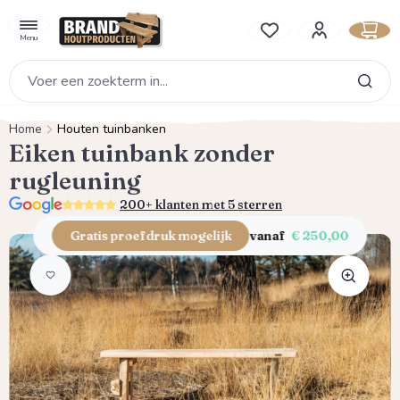
hoofdinhoud
Je hebt 0 items op je verlan
Menu
Home
Houten tuinbanken
Eiken tuinbank zonder
rugleuning
5.0
200+ klanten met 5 sterren
Gratis proefdruk mogelijk
vanaf
€ 250,00
Afbeeldingengalerij overslaan