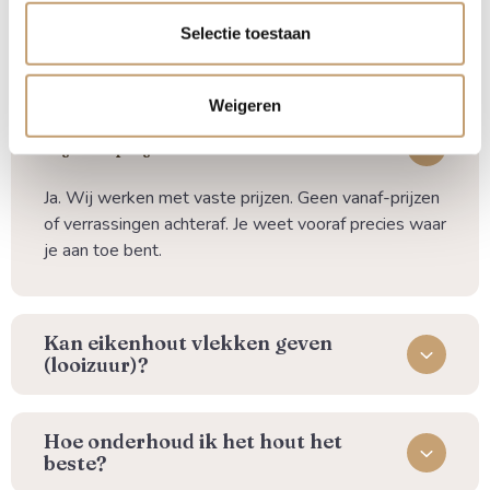
voor de montage? Neem gerust contact met ons op, we
denken graag met je mee om tot het mooiste resultaat te
Selectie toestaan
komen.
Weigeren
⁠Zijn de prijzen inclusief alles?
Ja. Wij werken met vaste prijzen. Geen vanaf-prijzen
of verrassingen achteraf. Je weet vooraf precies waar
je aan toe bent.
Kan eikenhout vlekken geven
(looizuur)?
⁠Hoe onderhoud ik het hout het
beste?