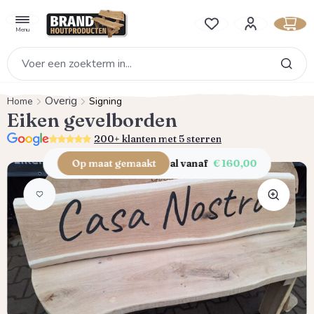
hoofdinhoud
Je hebt 0 items op je verlan
Menu
Overig
Home
Signing
Eiken gevelborden
5.0
200+ klanten met 5 sterren
Op maat gemaakt
al vanaf
€ 160,00
Afbeeldingengalerij overslaan