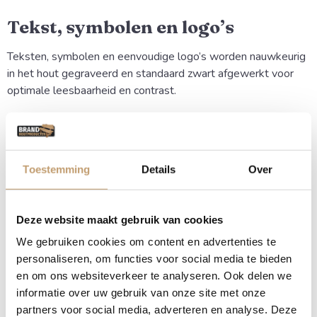
Tekst, symbolen en logo’s
Teksten, symbolen en eenvoudige logo’s worden nauwkeurig
in het hout gegraveerd en standaard zwart afgewerkt voor
optimale leesbaarheid en contrast.
De prijs voor het graveren wordt automatisch berekend op
basis van de grootte van het ontwerp, zodat je altijd direct
een eerlijke en duidelijke totaalprijs ziet. Ook het graveren
Toestemming
Details
Over
van logo’s of uitgebreidere ontwerpen is mogelijk. Heb je een
afbeelding, logo of speciaal ontwerp? Dan denken we graag
met je mee over de beste uitvoering en bijpassende prijs.
Deze website maakt gebruik van cookies
We gebruiken cookies om content en advertenties te
Massief eikenhout en maatwerk
personaliseren, om functies voor social media te bieden
en om ons websiteverkeer te analyseren. Ook delen we
Onze eiken gevelborden worden gemaakt van hoogwaardig,
informatie over uw gebruik van onze site met onze
massief eikenhout dat geschikt is voor buitengebruik en
partners voor social media, adverteren en analyse. Deze